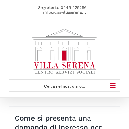
Skip
Segreteria:
0445 425256
|
to
info@cssvillaserena.it
content
Cerca nel nostro sito...
Come si presenta una
domanda di ingresso per